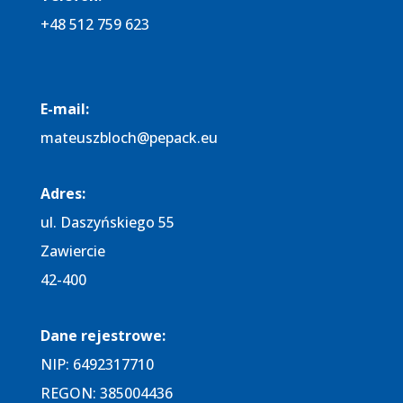
+48 512 759 623
E-mail:
mateuszbloch@pepack.eu
Adres:​
ul. Daszyńskiego 55
Zawiercie
42-400
Dane rejestrowe:​
NIP: 6492317710
REGON: 385004436