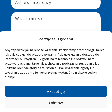
Zarządzaj zgodami
Aby zapewnić jak najlepsze wrażenia, korzystamy z technologii, takich
jak pliki cookie, do przechowywania i/lub uzyskiwania dostępu do
WYŚLIJ
=
3 + 15
informacji o urządzeniu. Zgoda na te technologie pozwoli nam
przetwarzać dane, takie jak zachowanie podczas przeglądania lub
unikalne identyfikatory na tej stronie. Brak wyrażenia zgody lub
wycofanie zgody może niekorzystnie wpłynąć na niektóre cechy i
funkcje.
© 2026. Wszelkie prawa zastrzeżone
Akceptuję
Odmów