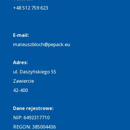
+48 512 759 623
E-mail:
mateuszbloch@pepack.eu
Adres:​
ul. Daszyńskiego 55
Zawiercie
42-400
Dane rejestrowe:​
NIP: 6492317710
REGON: 385004436